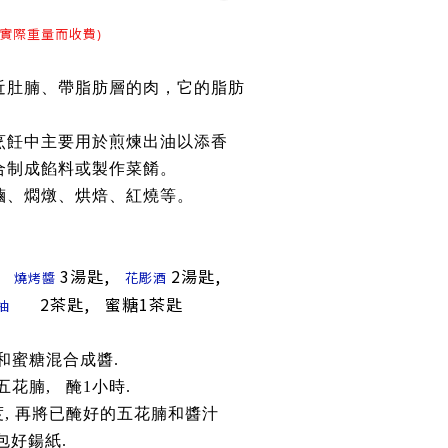
(按實際重量而收費)
近肚腩、帶脂肪層的肉，它的脂肪
。
烹飪中主要用於煎煉出油以添香
合制成餡料或製作菜餚。
滷、燜燉、烘焙、紅燒等。
,
3湯匙,
2湯匙,
燒烤醬
花彫酒
2茶匙, 蜜糖1茶匙
抽
和蜜糖混合成醬.
花腩, 醃1小時.
度, 再將已醃好的五花腩和醬汁
好鍚紙.