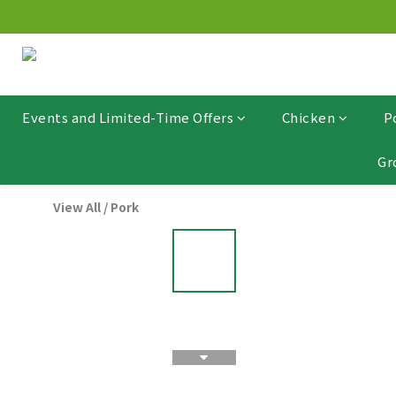
Events and Limited-Time Offers
Chicken
P
Gr
View All
/
Pork