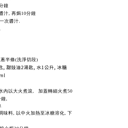
0分鐘
醬汁, 再焗10分鐘
一次醬汁.
.
京蔥半條(洗淨切段)
匙, 甜豉油2湯匙, 水1公升, 冰糖
ml
水內以大火煮滾, 加蓋轉細火煮50
分鐘,
.
調味料, 以中火加熱至冰糖溶化, 下