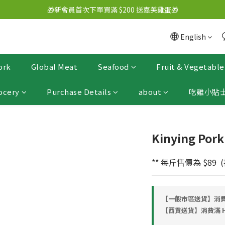
🎁新會員首次下單買滿 $200 送嘉美雞蛋🎁
English
ork
Global Meat
Seafood
Fruit & Vegetable
ocery
Purchase Details
about
吃雞小貼士
Kinying Pork
** 每斤售價為 $89
【一般市區送貨】消費滿H
【西貢送貨】消費滿 HK$