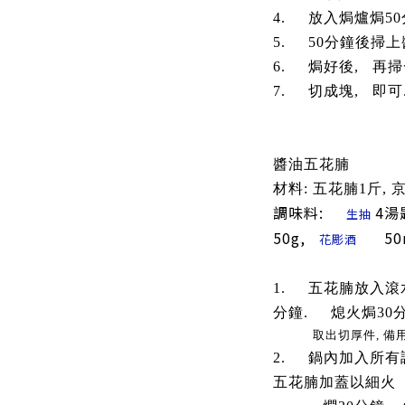
4. 放入焗爐焗5
5. 50分鐘後掃上
6. 焗好後, 再掃
7. 切成塊, 即可
醬油五花腩
材料: 五花腩1斤, 
調味料:
4湯
生抽
50g,
50
花彫酒
1. 五花腩放入滾
分鐘. 熄火焗30
取出切厚件, 備用
2. 鍋內加入所有
五花腩加蓋以細火