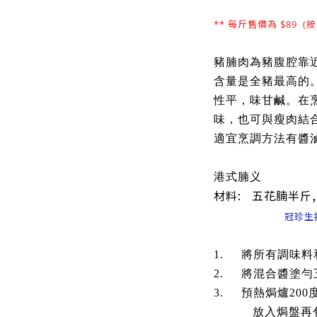
** 每斤售價為 $89 
豬腩肉為豬腹腔靠
含量是全豬最高的
性平，味甘鹹。在
味，也可與瘦肉結
適宜烹調方法有醬
港式腩义
材料: 五花腩半斤
冠珍生
1. 將所有調味料
2. 將混合醬塗勻五
3. 預熱焗爐200
放入焗盤再包