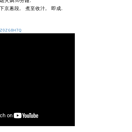
火焗30分鐘.
下京蔥段, 煮至收汁, 即成.
2zZ0ZG8H7Q