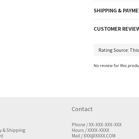
SHIPPING & PAYM
CUSTOMER REVIE
No review for this produ
Contact
Phone / XX-XXX-XXX-XXX
y & Shipping
Hours / XXXX-XXXX
nt
Mail / XXX@XXXX.COM