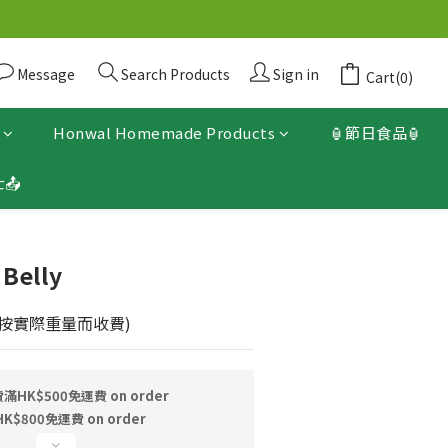
Message
Search Products
Sign in
Cart(0)
Honwal Homemade Products
🏮節日食品🏮
📤
BUY NOW
 Belly
  (按實際重量而收費)
K$500免運費 on order
800免運費 on order