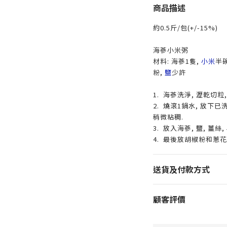
商品描述
約0.5斤/包(+/-15%)
海蔘小米粥
材料: 海蔘1隻,
小米
半
粉,
鹽
少許
1. 海蔘洗淨, 瀝乾切粒
2. 燒滾1鍋水, 放下
稍微粘稠.
3. 放入海蔘, 鹽, 薑絲,
4. 最後放胡椒粉和蔥花
送貨及付款方式
顧客評價