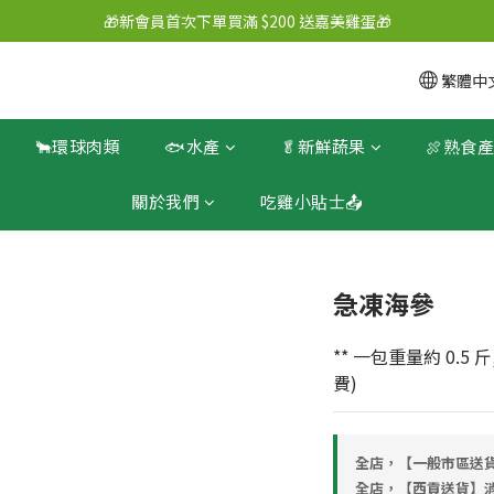
🎁新會員首次下單買滿 $200 送嘉美雞蛋🎁
繁體中
🐂環球肉類
🐟水產
🥬新鮮蔬果
🍖熟食
關於我們
吃雞小貼士📤
急凍海參
** 一包重量約 0.5
費)
全店，【一般市區送貨
全店，【西貢送貨】消費