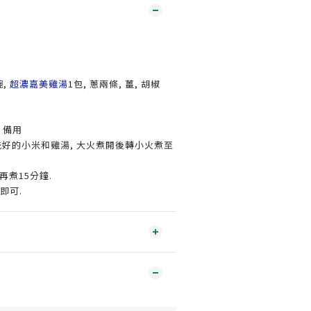
碗,
超濃嘉美雞湯
1包, 蔥兩條, 薑, 胡椒
, 備用
已洗好的小米和雞湯, 大火煮開後轉小火煮至
 再煮15分鐘.
即可.