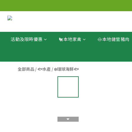
活動及限時優惠
🐔本地家禽
🐽本地健營豬肉
全部商品
/
🐟水產
/
❄️環球海鮮🐟