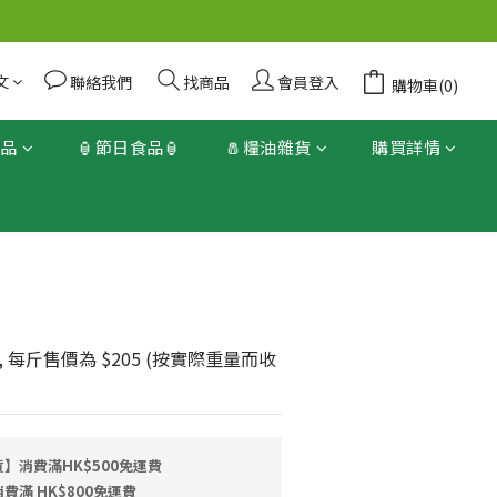
文
聯絡我們
找商品
會員登入
購物車(0)
產品
🏮節日食品🏮
🧂糧油雜貨
購買詳情
立即購買
 斤, 每斤售價為 $205 (按實際重量而收
】消費滿HK$500免運費
滿 HK$800免運費