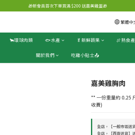
🎁新會員首次下單買滿 $200 送嘉美雞蛋🎁
繁體中
🐂環球肉類
🐟水產
🥬新鮮蔬果
🍖熟食
關於我們
吃雞小貼士📤
嘉美雞胸肉
** 一份重量約 0.25
收費)
全店，【一般市區送貨
全店，【西貢送貨】消費