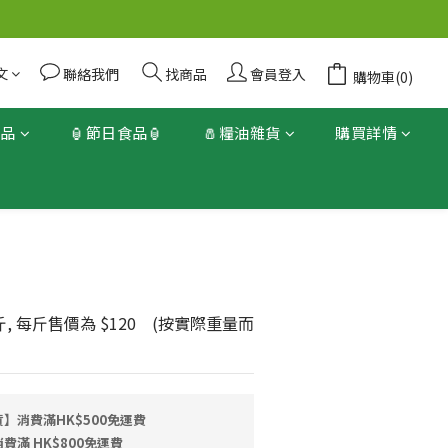
文
聯絡我們
找商品
會員登入
購物車(0)
產品
🏮節日食品🏮
🧂糧油雜貨
購買詳情
立即購買
 斤, 每斤售價為 $120    (按實際重量而
】消費滿HK$500免運費
滿 HK$800免運費