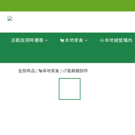
活動及限時優惠
🐔本地家禽
🐽本地健營豬肉
全部商品
/
🐔本地家禽
/
🍗嘉美雞部件