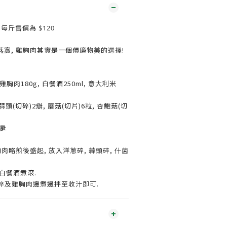
, 每斤售價為 $120
窩, 雞胸肉其實是一個價廉物美的選擇!
 雞胸肉180g, 白餐酒250ml, 意大利米
(切碎)2瓣, 蘑菇(切片)6粒, 杏鮑菇(切
匙
胸肉略煎後盛起, 放入洋蔥碎, 蒜頭碎, 什菌
白餐酒煮滾.
草碎及雞胸肉邊煮邊拌至收汁即可.