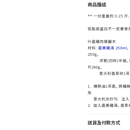
商品描述
** 一份重量約 0.25 斤
低脂高蛋白不一定要食燕
什菌雞肉燉飯木
材料:
嘉美雞湯 250ml
,
250g,
洋蔥(切碎)半個, 蒜頭
片)80g,
意大利香草碎1茶
1. 燒熱油1茶匙, 將雞
及
意大利米炒勻. 注入
2. 加入嘉美雞湯, 香
送貨及付款方式