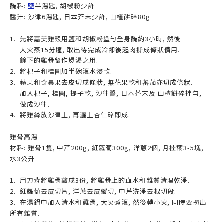
醃料:
鹽
半湯匙, 胡椒粉少許
醬汁: 沙律6湯匙, 日本芥末少許, 山楂餅碎80g
1. 先將嘉美雞穀用鹽和胡椒粉塗勻全身醃約3小時, 然後
大火蒸15分鐘, 取出待完成冷卻後起肉撕成條狀備用.
餘下的雞骨留作煲湯之用.
2. 將杞子和桂圓加半碗滾水浸軟.
3. 蘋果和奇異果去皮切成條狀, 無花果乾和蕃茄亦切成條狀.
加入杞子, 桂圓, 提子乾, 沙律醬, 日本芥末及 山楂餅碎拌勻,
做成沙律.
4. 將雞絲放沙律上, 再灑上杏仁碎即成.
雞骨高湯
材料: 雞骨1隻, 中芹200g, 紅蘿蔔300g, 洋蔥2個, 月桂葉3-5塊,
水3公升
1. 用刀背將雞骨敲成3份, 將雞骨上的血水和雜質清理乾淨.
2. 紅蘿蔔去皮切片, 洋蔥去皮縱切, 中芹洗淨去根切段.
3. 在湯鍋中加入清水和雞骨, 大火煮滾, 然後轉小火, 同時要撈出
所有雜質.