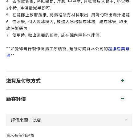
4. 去除雜質後, 將紅蘿蔔, 洋蔥, 中芹莖, 月桂葉放入鍋中, 小火煮
3小時, 待湯量減半即可.
5. 在濾篩上放廚房紙, 將湯裡所有材料取出, 用湯勺取出湯汁過濾.
6. 待涼後, 倒入製冰模內, 放進入冰格製成冰粒. 結成冰後, 取出
放保鮮袋內.
7. 使用時, 取出需要的份量, 放在碗內隔熱水座溶.
**如覺得自行製作高湯工序煩複, 建議可購買本公司的
超濃嘉美雞
湯
**
送貨及付款方式
顧客評價
尚未有任何評價