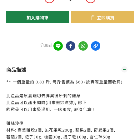
加入購物車
立即購買
分享到
商品描述
** 一個重量約 0.83 斤, 每斤售價為 $60 (按實際重量而收費)
此產品是原隻雞切去脾翼後所剩的雞身.
此產品可以起出胸肉(用來煎炒煮炸), 餘下
的雞骨可以用來煲湯用. 一味兩食, 經濟化算!!
雞絲沙律
材料: 嘉美雞殼3個, 無花果乾200g, 蘋果2個, 奇異果2個,
蕃茄2個, 杞子30g, 桂圓30g, 提子乾100g, 杏仁碎50g