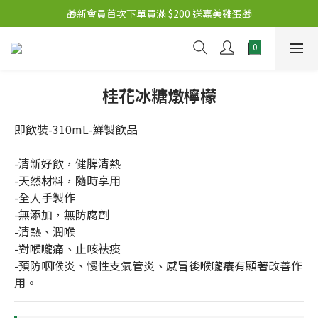
🎁新會員首次下單買滿 $200 送嘉美雞蛋🎁
桂花冰糖燉檸檬
即飲裝-310mL-鮮製飲品	
-清新好飲，健脾清熱
-天然材料，隨時享用
-全人手製作
-無添加，無防腐劑
-清熱、潤喉
-對喉嚨痛、止咳祛痰
-預防咽喉炎、慢性支氣管炎、感冒後喉嚨癢有顯著改善作
用。