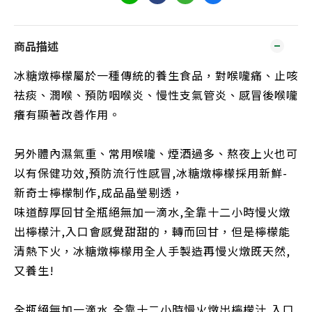
商品描述
冰糖燉檸檬屬於一種傳統的養生食品，對喉嚨痛、止咳
祛痰、潤喉、預防咽喉炎、慢性支氣管炎、感冒後喉嚨
癢有顯著改善作用。
另外體內濕氣重、常用喉嚨、煙酒過多、熬夜上火也可
以有保健功效,預防流行性感冒,冰糖燉檸檬採用新鮮-
新奇士檸檬制作,成品晶瑩剔透，
味道醇厚回甘全瓶絕無加一滴水,全靠十二小時慢火燉
出檸檬汁,入口會感覺甜甜的，轉而回甘，但是檸檬能
清熱下火，冰糖燉檸檬用全人手製造再慢火燉既天然,
又養生!
全瓶絕無加一滴水,全靠十二小時慢火燉出檸檬汁,入口