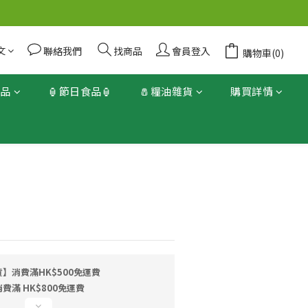
文
聯絡我們
找商品
會員登入
購物車(0)
產品
🏮節日食品🏮
🧂糧油雜貨
購買詳情
立即購買
】消費滿HK$500免運費
滿 HK$800免運費