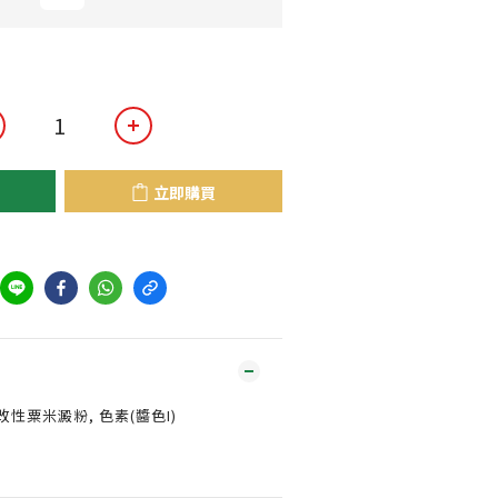
立即購買
, 改性粟米澱粉, 色素(醬色I)