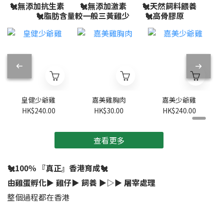
🐔無添加抗生素 🐔無添加激素 🐔天然飼料餵養
🐔脂肪含量較一般三黃雞少 🐔高骨膠原
皇健少爺雞
嘉美雞胸肉
嘉美少爺雞
HK$240.00
HK$30.00
HK$240.00
查看更多
🐔100％ 『真正』香港育成🐔
由雞蛋孵化▶︎ 雞仔▶︎ 飼養 ▶︎▷▶︎ 屠宰處理
整個過程都在香港