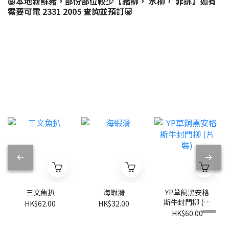
🐷本地新鮮豬，部份部位較少【豬柳， 水柳， 菲排】如有
需要可電 2331 2005 查詢並預訂🐷
三文魚扒
海蝦滑
YP草飼黑安格
斯牛封門柳 (片
HK$62.00
HK$32.00
裝)
HK$60.00