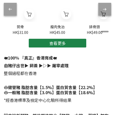
筒骨
瘦肉免治
排骨頭
HK$31.00
HK$45.00
HK$49.00
查看更多
🐖100％ 『真正』香港育成🐖
由豬仔出世▶︎ 飼養 ▶︎▷▶︎ 屠宰處理
整個過程都在香港
🐽健營豬 脂肪含量【1.5%】蛋白質含量【22.2%】
🐽一般豬 脂肪含量【3.0%】蛋白質含量【18.6%】
*經香港標準及檢定中心化驗所得結果