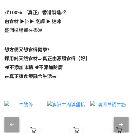
🍗100％ 『真正』香港製造🍗
由食材 ▶︎▷▶︎ 烹調 ▶︎ 速凍
整個過程都在香港
想方便又想食得健康?
採用純天然食材🍳真正由源頭食得【好】
🥩不添加味精 🥩
不添加防腐
🥗真正讓食療融合生活🥗