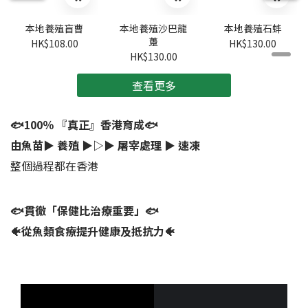
本地養殖盲曹
本地養殖沙巴龍
本地養殖石蚌
躉
HK$108.00
HK$130.00
HK$130.00
查看更多
🐟100％ 『真正』香港育成🐟
由魚苗▶︎ 養殖 ▶︎▷▶︎ 屠宰處理 ▶︎ 速凍
整個過程都在香港
🐟貫徹「保健比治療重要」🐟
🐠從魚類食療提升健康及抵抗力🐠