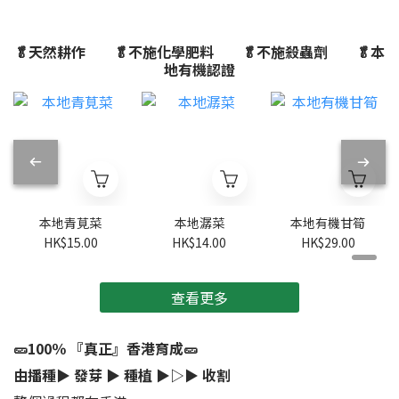
🥬天然耕作 🥬不施化學肥料 🥬不施殺蟲劑 🥬本
地有機認證
本地青莧菜
本地潺菜
本地有機甘筍
HK$15.00
HK$14.00
HK$29.00
查看更多
🥒100％ 『真正』香港育成🥒
由播種▶︎ 發芽 ▶︎ 種植 ▶︎▷▶︎ 收割