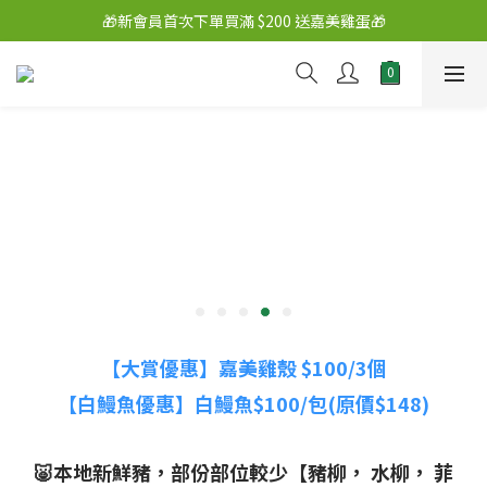
🎁新會員首次下單買滿 $200 送嘉美雞蛋🎁
【大賞優惠】嘉美雞殼 $100/3個
【白鰻魚優惠】白鰻魚$100
/包(原價$148)
🐷本地新鮮豬，部份部位較少【豬柳， 水柳， 菲