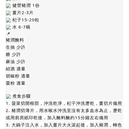
健營豬潤 1份
薑片2-3片
杞子15-20粒
水 6-7碗
豬潤醃料
生抽 少許
糖 少許
麻油 少許
紹酒 適量
胡椒粉 適量
粟粉 適量
煮食步驟
1. 菠菜切開根部，沖洗乾淨，杞子沖洗瀝乾，薑切片備用
2. 豬潤切薄片，用水喉水沖洗至沒有太多血水為止，瀝乾
或用廚房紙印乾後，加入醃料醃約15分鐘左右備用
3. 大鍋子注入水，加入薑片大火滾起後，加入豬潤，轉色