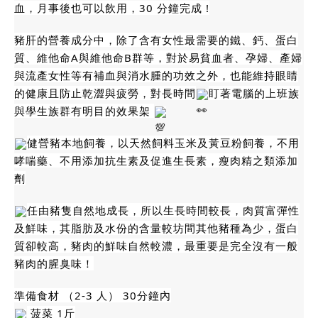
血，月事後也可以飲用，30 分鐘完成 !
豬肝的營養成分中，除了含有女性最需要的鐵、鈣、蛋白
質、維他命A與維他命B群等，對於易貧血者、孕婦、產婦
與流產女性等有補血與消水腫的功效之外，也能維持眼睛
的健康且防止乾澀與疲勞，對長時間
盯著電腦的上班族
與學生族群有明目的效果架
健營豬本地飼養，以天然飼料玉米及黃豆粉飼養，不用
哮喘藥、不用添加抗生素及促進生長素，瘦肉精之類添加
劑
任由豬隻自然地成長，所以生長時間較長，肉質富彈性
及鮮味，其脂肪及水份的含量較坊間其他豬種為少，蛋白
質卻較高，豬肉的鮮味自然較濃，最重要是完全沒有一般
豬肉的腥臭味！
準備食材 （2-3 人） 30分鐘內
菠菜 1斤